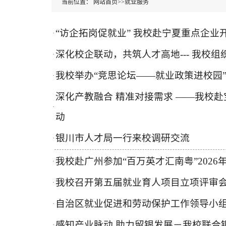
当前位置：
网站首页
>>
就业服务
“访企拓岗促就业” 我校赴宁夏重点企业
·
深化校企联动，共筑人才高地--- 我校
·
我校举办“竞思论坛——就业政策进校园
·
深化产教融合 精准对接需求 ——我校赴
·
动
银川市人才局一行来校调研交流
·
我校赴广州参加“百万英才汇南粤”202
·
我校召开第五届就业育人项目立项评审
·
自治区就业促进和劳动保护工作领导小组
·
感知产业脉动 助力留银发展－我校联合
·